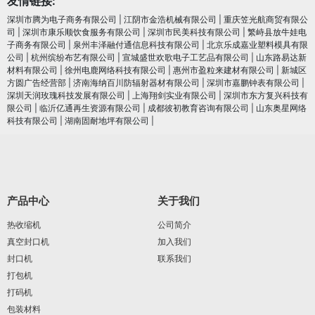
友情链接:
深圳市腾为电子商务有限公司
|
江阴市金浩机械有限公司
|
重庆笠光航商贸有限公
司
|
深圳市康乐顺饮食服务有限公司
|
深圳市民美科技有限公司
|
繁峙县放牛娃电
子商务有限公司
|
泉州丰泽融付通信息科技有限公司
|
北京乐成嘉业塑料模具有限
公司
|
杭州缤纷布艺有限公司
|
宣城盛世欢歌电子工艺品有限公司
|
山东路易达新
材料有限公司
|
徐州电鹿网络科技有限公司
|
惠州市盈粒来建材有限公司
|
新城区
方圆广告经营部
|
济南海纳百川防辐射器材有限公司
|
深圳市嘉鹏钟表有限公司
|
深圳天润玫瑰科技发展有限公司
|
上海翔剑实业有限公司
|
深圳市东方复兴科技有
限公司
|
临沂亿通再生资源有限公司
|
成都彼初教育咨询有限公司
|
山东奥星网络
科技有限公司
|
湖南固耐地坪有限公司
|
产品中心
关于我们
热收缩机
公司简介
真空封口机
加入我们
封口机
联系我们
打包机
打码机
包装材料