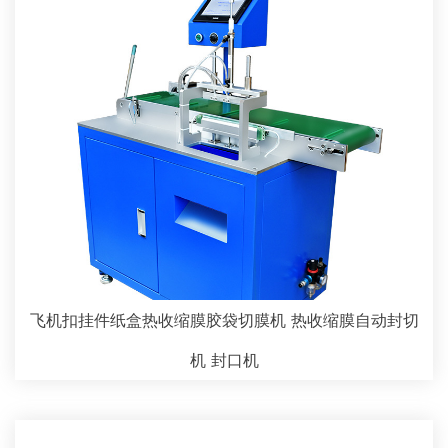
飞机扣挂件纸盒热收缩膜胶袋切膜机 热收缩膜自动封切
机 封口机