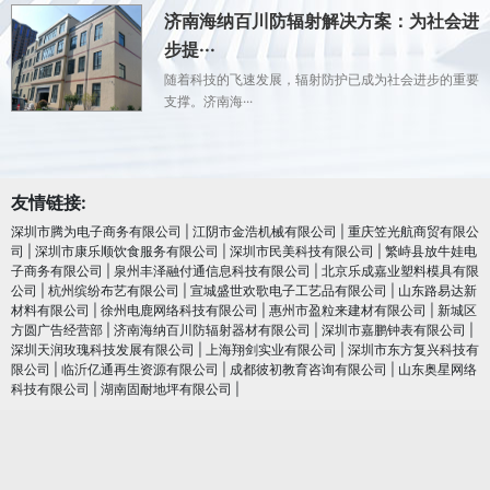
济南海纳百川防辐射解决方案：为社会进
步提···
随着科技的飞速发展，辐射防护已成为社会进步的重要
支撑。济南海···
友情链接:
深圳市腾为电子商务有限公司
|
江阴市金浩机械有限公司
|
重庆笠光航商贸有限公
司
|
深圳市康乐顺饮食服务有限公司
|
深圳市民美科技有限公司
|
繁峙县放牛娃电
子商务有限公司
|
泉州丰泽融付通信息科技有限公司
|
北京乐成嘉业塑料模具有限
公司
|
杭州缤纷布艺有限公司
|
宣城盛世欢歌电子工艺品有限公司
|
山东路易达新
材料有限公司
|
徐州电鹿网络科技有限公司
|
惠州市盈粒来建材有限公司
|
新城区
方圆广告经营部
|
济南海纳百川防辐射器材有限公司
|
深圳市嘉鹏钟表有限公司
|
深圳天润玫瑰科技发展有限公司
|
上海翔剑实业有限公司
|
深圳市东方复兴科技有
限公司
|
临沂亿通再生资源有限公司
|
成都彼初教育咨询有限公司
|
山东奥星网络
科技有限公司
|
湖南固耐地坪有限公司
|