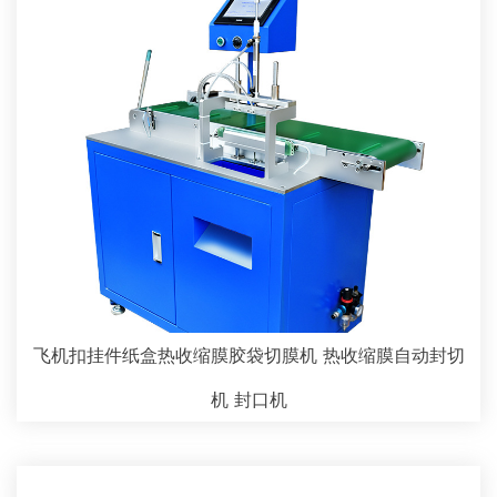
飞机扣挂件纸盒热收缩膜胶袋切膜机 热收缩膜自动封切
机 封口机