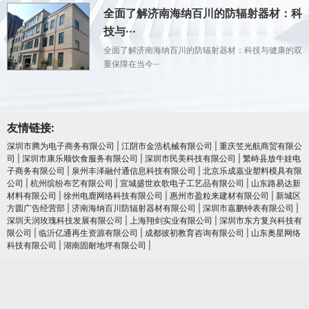
全面了解济南海纳百川的防辐射器材：科
技与···
全面了解济南海纳百川的防辐射器材：科技与健康的双
重保障在当今···
友情链接:
深圳市腾为电子商务有限公司
|
江阴市金浩机械有限公司
|
重庆笠光航商贸有限公
司
|
深圳市康乐顺饮食服务有限公司
|
深圳市民美科技有限公司
|
繁峙县放牛娃电
子商务有限公司
|
泉州丰泽融付通信息科技有限公司
|
北京乐成嘉业塑料模具有限
公司
|
杭州缤纷布艺有限公司
|
宣城盛世欢歌电子工艺品有限公司
|
山东路易达新
材料有限公司
|
徐州电鹿网络科技有限公司
|
惠州市盈粒来建材有限公司
|
新城区
方圆广告经营部
|
济南海纳百川防辐射器材有限公司
|
深圳市嘉鹏钟表有限公司
|
深圳天润玫瑰科技发展有限公司
|
上海翔剑实业有限公司
|
深圳市东方复兴科技有
限公司
|
临沂亿通再生资源有限公司
|
成都彼初教育咨询有限公司
|
山东奥星网络
科技有限公司
|
湖南固耐地坪有限公司
|