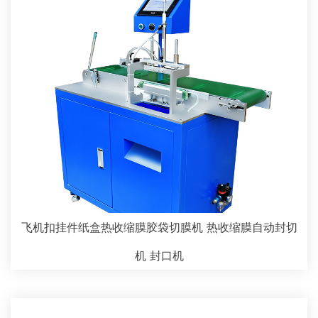
飞机扣挂件纸盒热收缩膜胶袋切膜机 热收缩膜自动封切
机 封口机