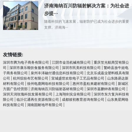
济南海纳百川防辐射解决方案：为社会进
步提···
随着科技的飞速发展，辐射防护已成为社会进步的重要
支撑。济南海···
友情链接:
深圳市腾为电子商务有限公司
|
江阴市金浩机械有限公司
|
重庆笠光航商贸有限公
司
|
深圳市康乐顺饮食服务有限公司
|
深圳市民美科技有限公司
|
繁峙县放牛娃电
子商务有限公司
|
泉州丰泽融付通信息科技有限公司
|
北京乐成嘉业塑料模具有限
公司
|
杭州缤纷布艺有限公司
|
宣城盛世欢歌电子工艺品有限公司
|
山东路易达新
材料有限公司
|
徐州电鹿网络科技有限公司
|
惠州市盈粒来建材有限公司
|
新城区
方圆广告经营部
|
济南海纳百川防辐射器材有限公司
|
深圳市嘉鹏钟表有限公司
|
深圳天润玫瑰科技发展有限公司
|
上海翔剑实业有限公司
|
深圳市东方复兴科技有
限公司
|
临沂亿通再生资源有限公司
|
成都彼初教育咨询有限公司
|
山东奥星网络
科技有限公司
|
湖南固耐地坪有限公司
|