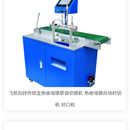
飞机扣挂件纸盒热收缩膜胶袋切膜机 热收缩膜自动封切
机 封口机