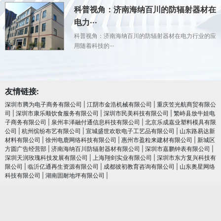
科普视角：济南海纳百川的防辐射器材在
电力···
科普视角：济南海纳百川的防辐射器材在电力行业的应
用随着科技的···
友情链接:
深圳市腾为电子商务有限公司
|
江阴市金浩机械有限公司
|
重庆笠光航商贸有限公
司
|
深圳市康乐顺饮食服务有限公司
|
深圳市民美科技有限公司
|
繁峙县放牛娃电
子商务有限公司
|
泉州丰泽融付通信息科技有限公司
|
北京乐成嘉业塑料模具有限
公司
|
杭州缤纷布艺有限公司
|
宣城盛世欢歌电子工艺品有限公司
|
山东路易达新
材料有限公司
|
徐州电鹿网络科技有限公司
|
惠州市盈粒来建材有限公司
|
新城区
方圆广告经营部
|
济南海纳百川防辐射器材有限公司
|
深圳市嘉鹏钟表有限公司
|
深圳天润玫瑰科技发展有限公司
|
上海翔剑实业有限公司
|
深圳市东方复兴科技有
限公司
|
临沂亿通再生资源有限公司
|
成都彼初教育咨询有限公司
|
山东奥星网络
科技有限公司
|
湖南固耐地坪有限公司
|