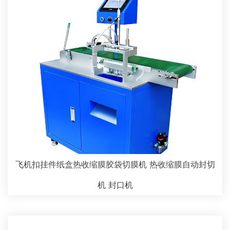
飞机扣挂件纸盒热收缩膜胶袋切膜机 热收缩膜自动封切
机 封口机