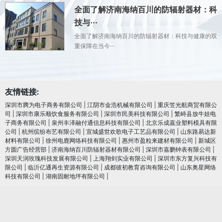
全面了解济南海纳百川的防辐射器材：科
技与···
全面了解济南海纳百川的防辐射器材：科技与健康的双
重保障在当今···
友情链接:
深圳市腾为电子商务有限公司
|
江阴市金浩机械有限公司
|
重庆笠光航商贸有限公
司
|
深圳市康乐顺饮食服务有限公司
|
深圳市民美科技有限公司
|
繁峙县放牛娃电
子商务有限公司
|
泉州丰泽融付通信息科技有限公司
|
北京乐成嘉业塑料模具有限
公司
|
杭州缤纷布艺有限公司
|
宣城盛世欢歌电子工艺品有限公司
|
山东路易达新
材料有限公司
|
徐州电鹿网络科技有限公司
|
惠州市盈粒来建材有限公司
|
新城区
方圆广告经营部
|
济南海纳百川防辐射器材有限公司
|
深圳市嘉鹏钟表有限公司
|
深圳天润玫瑰科技发展有限公司
|
上海翔剑实业有限公司
|
深圳市东方复兴科技有
限公司
|
临沂亿通再生资源有限公司
|
成都彼初教育咨询有限公司
|
山东奥星网络
科技有限公司
|
湖南固耐地坪有限公司
|