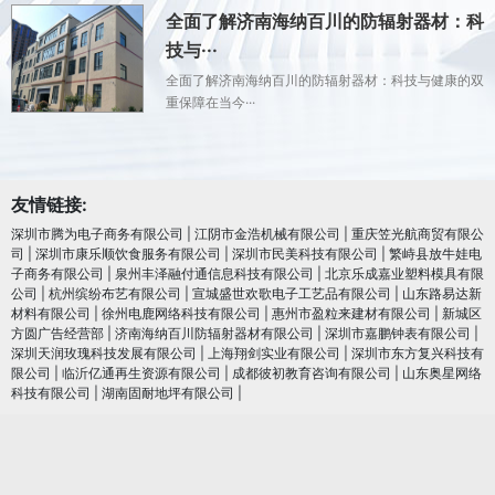
全面了解济南海纳百川的防辐射器材：科
技与···
全面了解济南海纳百川的防辐射器材：科技与健康的双
重保障在当今···
友情链接:
深圳市腾为电子商务有限公司
|
江阴市金浩机械有限公司
|
重庆笠光航商贸有限公
司
|
深圳市康乐顺饮食服务有限公司
|
深圳市民美科技有限公司
|
繁峙县放牛娃电
子商务有限公司
|
泉州丰泽融付通信息科技有限公司
|
北京乐成嘉业塑料模具有限
公司
|
杭州缤纷布艺有限公司
|
宣城盛世欢歌电子工艺品有限公司
|
山东路易达新
材料有限公司
|
徐州电鹿网络科技有限公司
|
惠州市盈粒来建材有限公司
|
新城区
方圆广告经营部
|
济南海纳百川防辐射器材有限公司
|
深圳市嘉鹏钟表有限公司
|
深圳天润玫瑰科技发展有限公司
|
上海翔剑实业有限公司
|
深圳市东方复兴科技有
限公司
|
临沂亿通再生资源有限公司
|
成都彼初教育咨询有限公司
|
山东奥星网络
科技有限公司
|
湖南固耐地坪有限公司
|