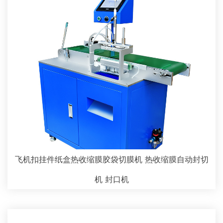
飞机扣挂件纸盒热收缩膜胶袋切膜机 热收缩膜自动封切
机 封口机