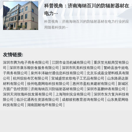
科普视角：济南海纳百川的防辐射器材在
电力···
科普视角：济南海纳百川的防辐射器材在电力行业的应
用随着科技的···
友情链接:
深圳市腾为电子商务有限公司
|
江阴市金浩机械有限公司
|
重庆笠光航商贸有限公
司
|
深圳市康乐顺饮食服务有限公司
|
深圳市民美科技有限公司
|
繁峙县放牛娃电
子商务有限公司
|
泉州丰泽融付通信息科技有限公司
|
北京乐成嘉业塑料模具有限
公司
|
杭州缤纷布艺有限公司
|
宣城盛世欢歌电子工艺品有限公司
|
山东路易达新
材料有限公司
|
徐州电鹿网络科技有限公司
|
惠州市盈粒来建材有限公司
|
新城区
方圆广告经营部
|
济南海纳百川防辐射器材有限公司
|
深圳市嘉鹏钟表有限公司
|
深圳天润玫瑰科技发展有限公司
|
上海翔剑实业有限公司
|
深圳市东方复兴科技有
限公司
|
临沂亿通再生资源有限公司
|
成都彼初教育咨询有限公司
|
山东奥星网络
科技有限公司
|
湖南固耐地坪有限公司
|