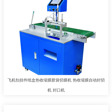
飞机扣挂件纸盒热收缩膜胶袋切膜机 热收缩膜自动封切
机 封口机